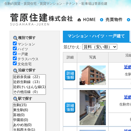
生駒の賃貸・賃貸住宅・賃貸マンション・テナント・駐車場は菅原住建
マンション・ハイツ・一戸建て
種別で探す
マンション
並びかえ:
ハイツ
一戸建
沿
詳細
写真
テラスハウス
文化住宅
近
沿線で探す
生駒
近
駅で探す
生駒市