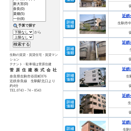
近鉄
生駒市中
予算で探す
から
近鉄
生駒の賃貸・賃貸住宅・賃貸マン
ション
テナント・駐車場は菅原住建
近鉄
菅原住建株式会社
奈良県生駒市谷田町876
生
近鉄奈良線 生駒駅北口より
約4分
TEL.0743－74－8543
近鉄
近鉄
生駒市