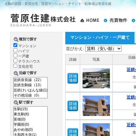
生駒の賃貸・賃貸住宅・賃貸マンション・テナント・駐車場は菅原住建
マンション・ハイツ・一戸建て
種別で探す
マンション
並びかえ:
ハイツ
一戸建
沿線
詳細
写真
テラスハウス
文化住宅
近鉄
沿線で探す
近鉄
駅で探す
近鉄