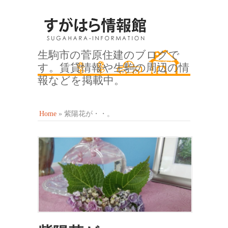
生駒市の菅原住建のブログで
す。賃貸情報や生駒の周辺の情
報などを掲載中。
Home
»
紫陽花が・・。