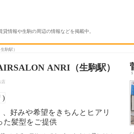
賃貸情報や生駒の周辺の情報などを掲載中。
ri（生駒駅）
RSALON ANRI（生駒駅）
お店
く、好みや希望をきちんとヒアリ
った髪型をご提供
C