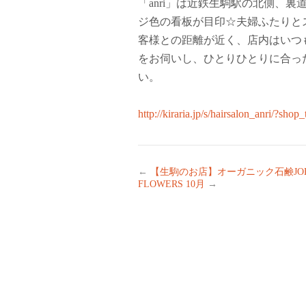
「anri」は近鉄生駒駅の北側、
ジ色の看板が目印☆夫婦ふたりと
客様との距離が近く、店内はいつ
をお伺いし、ひとりひとりに合っ
い。
http://kiraria.jp/s/hairsalon_anri/?shop
←
【生駒のお店】オーガニック石鹸JOE’
FLOWERS 10月
→