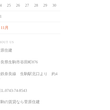
4
25
26
27
28
29
30
1
 11月
BOUT US
菅原住建
良県生駒市谷田町876
近鉄奈良線 生駒駅北口より 約4
分
EL.0743-74-8543
生駒の賃貸なら菅原住建