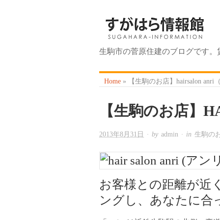
生駒市の菅原住建のブログです。
Home
»
【生駒のお店】hairsalon an
【生駒のお店】HAI
2013年8月31日
· by
admin
· in
生駒の
お客様との距離が近
ングし、あなたに合