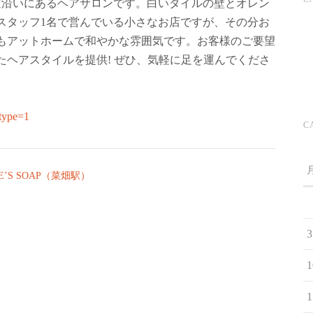
裏道沿いにあるヘアサロンです。白いタイルの壁とオレン
スタッフ1名で営んでいる小さなお店ですが、その分お
もアットホームで和やかな雰囲気です。お客様のご要望
たヘアスタイルを提供! ぜひ、気軽に足を運んでくださ
_type=1
C
S SOAP（菜畑駅）
3
1
1